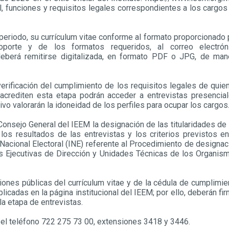
il, funciones y requisitos legales correspondientes a los cargos
periodo, su currículum vitae conforme al formato proporcionado 
porte y de los formatos requeridos, al correo electrón
eberá remitirse digitalizada, en formato PDF o JPG, de man
 verificación del cumplimiento de los requisitos legales de quie
 acrediten esta etapa podrán acceder a entrevistas presencial
ivo valorarán la idoneidad de los perfiles para ocupar los cargos
onsejo General del IEEM la designación de las titularidades de 
, los resultados de las entrevistas y los criterios previstos en
 Nacional Electoral (INE) referente al Procedimiento de designac
eas Ejecutivas de Dirección y Unidades Técnicas de los Organis
iones públicas del currículum vitae y de la cédula de cumplimie
icadas en la página institucional del IEEM; por ello, deberán fir
a etapa de entrevistas.
n el teléfono 722 275 73 00, extensiones 3418 y 3446.