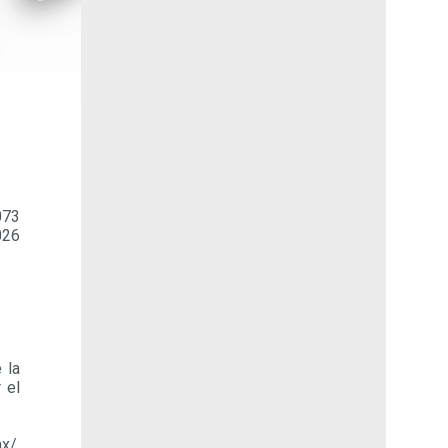
073
026
 la
 el
x/,