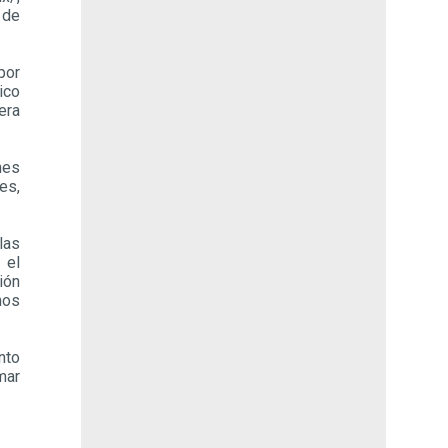
 de
por
ico
era
nes
es,
.
las
 el
ión
mos
nto
mar