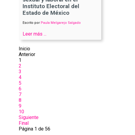
Instituto Electoral del
Estado de México
Escrito por
Paula Melgarejo Salgado
Leer más ...
Inicio
Anterior
1
2
3
4
5
6
7
8
9
10
Siguiente
Final
Página 1 de 56