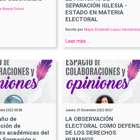
SEPARACIÓN IGLESIA -
 Rivera Flores
ESTADO EN MATERIA
ELECTORAL
Escrito por
Mayra Elizabeth López Hernánde
Leer más ...
mbre 2022 00:38
Jueves, 01 Diciembre 2022 00:57
año de
LA OBSERVACIÓN
ación de
ELECTORAL COMO DEFENS
des académicas del
DE LOS DERECHOS
e Formación y
HUMANOS