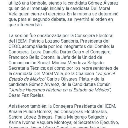
utilizó una tómbola, siendo la candidata Gómez Álvarez
quien dé el mensaje inicial y la candidata Del Moral
Vela quien cierre el ejercicio. En la misma se determinó
que, para el segundo debate, se invertirá el orden en
que intervendrán.
La sesión fue encabezada por la Consejera Electoral
del IEEM, Patricia Lozano Sanabria, Presidenta del
CEOD, acompañada por los integrantes del Comité; la
Consejera
,
Laura Daniella Durán Ceja y el Consejero,
Francisco Bello Corona; la Jefa de la Unidad de
Comunicación Social, Mónica Mendoza Salgado,
Secretaria Técnica; así como por los representantes de
la candidata Del Moral Vela, de la Coalición
“Va por el
Estado de México”
Carlos Olivares Plata, y de la
candidata Gómez Álvarez, de la Candidatura Común
“Juntos Hacemos Historia en el Estado de México”
,
César Faz Ruelas.
Asistieron también: la Consejera Presidenta del IEEM,
Amalia Pulido Gómez; las Consejeras Electorales,
Sandra López Bringas, Paula Melgarejo Salgado y
Karina Ivonne Vaquera Montoya; el Secretario Ejecutivo,
Francisco Javier López Corral; así como las y los