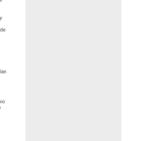
 y
 de
lan
nio
e