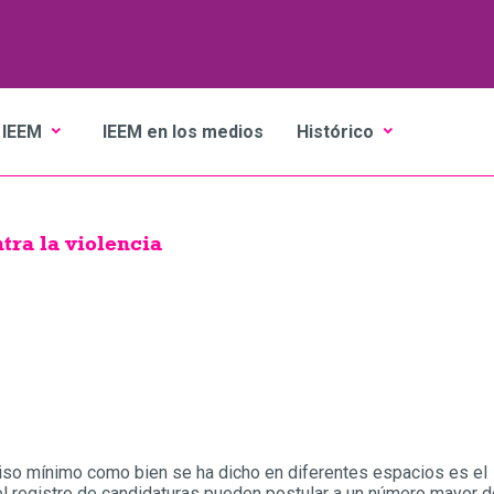
 IEEM
IEEM en los medios
Histórico
ra la violencia
 piso mínimo como bien se ha dicho en diferentes espacios es el
el registro de candidaturas pueden postular a un número mayor d