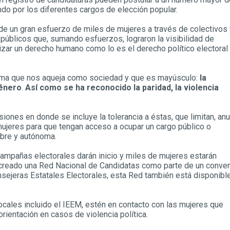
do por los diferentes cargos de elección popular.
o de un gran esfuerzo de miles de mujeres a través de colectivos
públicos que, sumando esfuerzos, lograron la visibilidad de
lizar un derecho humano como lo es el derecho político electoral
 tema que nos aqueja como sociedad y que es mayúsculo:
la
género
.
Así como se ha reconocido la paridad, la violencia
ones en donde se incluye la tolerancia a éstas, que limitan, anu
ujeres para que tengan acceso a ocupar un cargo público o
ibre y autónoma.
 campañas electorales darán inicio y miles de mujeres estarán
a creado una Red Nacional de Candidatas como parte de un conve
nsejeras Estatales Electorales, esta Red también está disponibl
ocales incluido el IEEM, estén en contacto con las mujeres que
ientación en casos de violencia política.