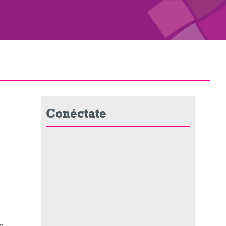
Conéctate
e