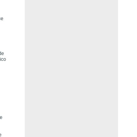
ce
de
ico
de
e