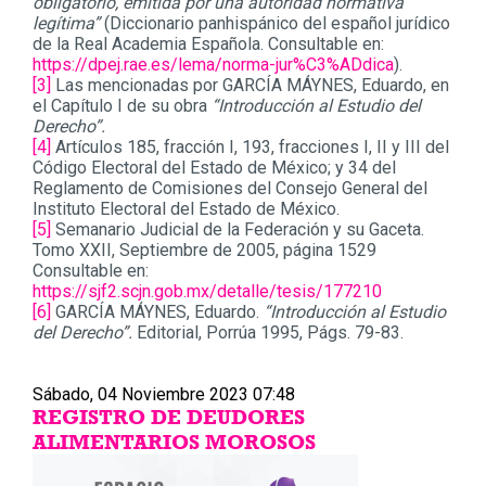
obligatorio, emitida por una autoridad normativa
legítima”
(Diccionario panhispánico del español jurídico
de la Real Academia Española. Consultable en:
https://dpej.rae.es/lema/norma-jur%C3%ADdica
).
[3]
Las mencionadas por GARCÍA MÁYNES, Eduardo, en
el Capítulo I de su obra
“Introducción al Estudio del
Derecho”.
[4]
Artículos 185, fracción I, 193, fracciones I, II y III del
Código Electoral del Estado de México; y 34 del
Reglamento de Comisiones del Consejo General del
Instituto Electoral del Estado de México.
[5]
Semanario Judicial de la Federación y su Gaceta.
Tomo XXII, Septiembre de 2005, página 1529
Consultable en:
https://sjf2.scjn.gob.mx/detalle/tesis/177210
[6]
GARCÍA MÁYNES, Eduardo.
“Introducción al Estudio
del Derecho”.
Editorial, Porrúa 1995, Págs. 79-83.
Sábado, 04 Noviembre 2023 07:48
REGISTRO DE DEUDORES
ALIMENTARIOS MOROSOS